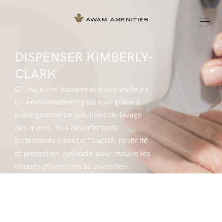
DISPENSER KIMBERLY-
CLARK
Offrez à vos équipes et à vos visiteurs
un environnement plus sain grâce à
notre gamme de solutions de lavage
des mains. Nos désinfectants
instantanés allient efficacité, praticité
et protection optimale pour réduire les
risques d’infection au quotidien.