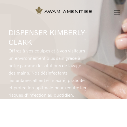
DISPENSER KIMBERLY-
CLARK
Offrez à vos équipes et à vos visiteurs
un environnement plus sain grâce à
notre gamme de solutions de lavage
des mains. Nos désinfectants
instantanés allient efficacité, praticité
et protection optimale pour réduire les
risques d’infection au quotidien.